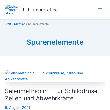
Zum
Inhalt
Lithiumorotat.de
springen
Start
Nutrition
Spurenelemente
Spurenelemente
Selenmethionin
–
Für
Selenmethionin – Für Schilddrüse,
Schilddrüse,
Zellen
Zellen und Abwehrkräfte
und
9. August 2021
Abwehrkräfte