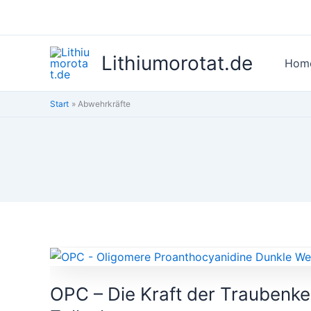
Zum
Inhalt
springen
Lithiumorotat.de
Hom
Start
Abwehrkräfte
OPC
–
OPC – Die Kraft der Traubenke
Die
Kraft