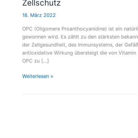
Zellschutz
der
18. März 2022
Traubenkerne
für
OPC (Oligomere Proanthocyanidine) ist ein natürl
Gesundheit
gewonnen wird. Es zählt zu den stärksten bekann
und
der Zellgesundheit, des Immunsystems, der Gefäß
Zellschutz
antioxidative Wirkung übersteigt die von Vitami
OPC zu […]
Weiterlesen »