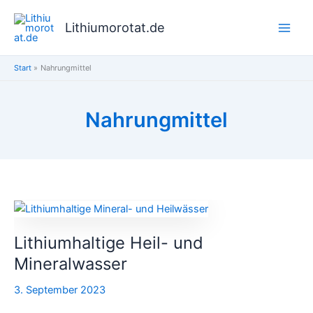
Zum
Inhalt
Lithiumorotat.de
springen
Start
Nahrungmittel
Nahrungmittel
Lithiumhaltige
Heil-
Lithiumhaltige Heil- und
und
Mineralwasser
Mineralwasser
3. September 2023