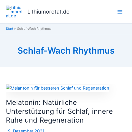
Zum
Inhalt
Lithiumorotat.de
springen
Start
Schlaf-Wach Rhythmus
Schlaf-Wach Rhythmus
Melatonin:
Natürliche
Melatonin: Natürliche
Unterstützung
für
Unterstützung für Schlaf, innere
Schlaf,
Ruhe und Regeneration
innere
Ruhe
19. Dezember 2021