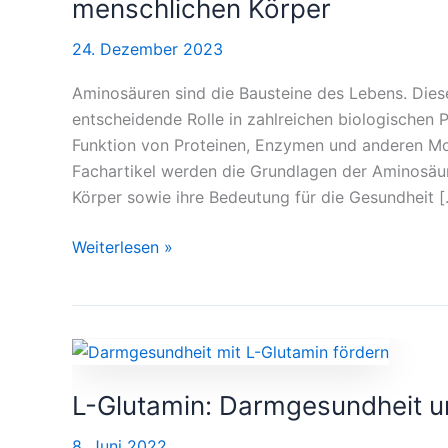
menschlichen Körper
Bedeutung
24. Dezember 2023
im
menschlichen
Aminosäuren sind die Bausteine des Lebens. Dies
Körper
entscheidende Rolle in zahlreichen biologischen 
Funktion von Proteinen, Enzymen und anderen Mo
Fachartikel werden die Grundlagen der Aminosäuren
Körper sowie ihre Bedeutung für die Gesundheit 
Weiterlesen »
L-
Glutamin:
L-Glutamin: Darmgesundheit un
Darmgesundheit
und
8. Juni 2022