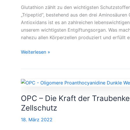
Leber,
Glutathion zählt zu den wichtigsten Schutzstoffen
Zellen
„Tripeptid“, bestehend aus den drei Aminosäuren 
&
Antioxidans ist es an zahlreichen lebenswichtigen
Immunsystem
unserem wichtigsten Entgiftungsorgan. Was macht
nahezu allen Körperzellen produziert und erfüllt e
Weiterlesen »
OPC
–
OPC – Die Kraft der Traubenke
Die
Kraft
Zellschutz
der
18. März 2022
Traubenkerne
für