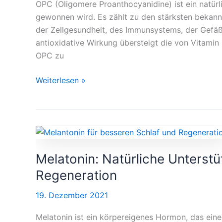
OPC (Oligomere Proanthocyanidine) ist ein natürl
Gesundheit
gewonnen wird. Es zählt zu den stärksten bekann
und
der Zellgesundheit, des Immunsystems, der Gefäß
Zellschutz
antioxidative Wirkung übersteigt die von Vitami
OPC zu
Weiterlesen »
Melatonin:
Natürliche
Melatonin: Natürliche Unterstü
Unterstützung
für
Regeneration
Schlaf,
19. Dezember 2021
innere
Ruhe
Melatonin ist ein körpereigenes Hormon, das ein
und