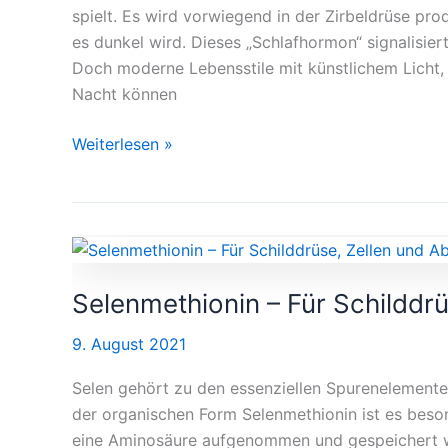
spielt. Es wird vorwiegend in der Zirbeldrüse pr
Regeneration
es dunkel wird. Dieses „Schlafhormon“ signalisier
Doch moderne Lebensstile mit künstlichem Licht, S
Nacht können
Weiterlesen »
Selenmethionin
–
Selenmethionin – Für Schilddr
Für
Schilddrüse,
9. August 2021
Zellen
und
Selen gehört zu den essenziellen Spurenelemente
Abwehrkräfte
der organischen Form Selenmethionin ist es beso
eine Aminosäure aufgenommen und gespeichert we