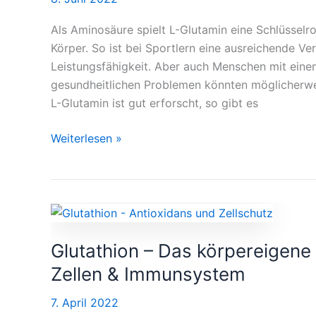
Leistungsfähigkeit
Als Aminosäure spielt L-Glutamin eine Schlüsselro
Körper. So ist bei Sportlern eine ausreichende V
Leistungsfähigkeit. Aber auch Menschen mit ei
gesundheitlichen Problemen könnten möglicherwei
L-Glutamin ist gut erforscht, so gibt es
Weiterlesen »
Glutathion
–
Glutathion – Das körpereigene
Das
körpereigene
Zellen & Immunsystem
Entgiftungswunder
7. April 2022
für