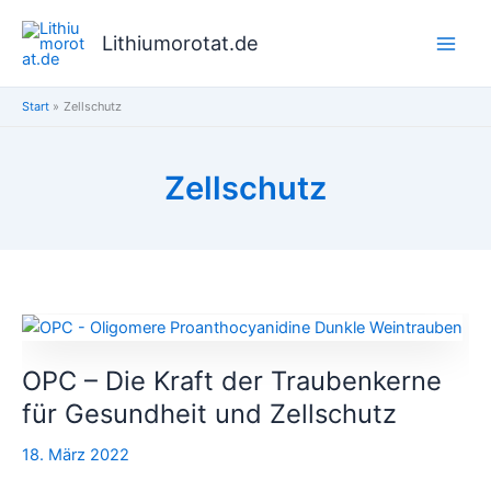
Zum
Inhalt
Lithiumorotat.de
springen
Start
Zellschutz
Zellschutz
OPC
–
OPC – Die Kraft der Traubenkerne
Die
Kraft
für Gesundheit und Zellschutz
der
18. März 2022
Traubenkerne
für